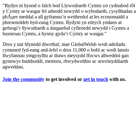
“Rydyn ni hynod o falch bod Llywodraeth Cymru yn cydnabod rôl
y Cymry ar wasgar fel adnodd newydd o wybodaeth, cysylltiadau a
phÅµer meddal a all gyfrannu’n weithredol at les economaidd a
phresenoldeb byd-eang Cymru. Rydym yn edrych ymlaen at
gefnogi’r llywodraeth a darganfod cyfleoedd newydd i Gymru a
busnesau Cymru, a hynny gyda’r Cymry ar wasgar.”
Dros y tair blynedd diwethaf, mae GlobalWelsh wedi adeiladu
cymuned fyd-eang aml-lefel o dros 11,000 o bobl ac wedi lansio
llwyfannau ymgysylltu ar draws meysydd ffocws allweddol gan
gynnwys buddsoddi, mentora, rhwydweithio ac arweinyddiaeth
agweddau.
Join the community
to get involved or
get in touch
with us.