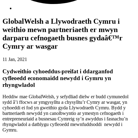
GlobalWelsh a Llywodraeth Cymru i
weithio mewn partneriaeth er mwyn
darparu cefnogaeth busnes gydaâ€™r
Cymry ar wasgar
11 Jan, 2021
Cydweithio cyhoeddus-preifat i ddarganfod
cyfleoedd economaidd newydd i Gymru yn
rhyngwladol
Heddiw mae GlobalWelsh, y sefydliad dielw er budd cymunedol
sydd â’i ffocws ar ymgysylltu a chysylltu’r Cymry ar wasgar, yn
cyhoeddi ei fod yn gweithio gyda Llywodraeth Cymru. Bydd y
bartneriaeth newydd yn canolbwyntio ar ymestyn cefnogaeth i
entrepreneuriaid a busnesau Cymreig sy’n awyddus i fasnachu’n
rhyngwladol a datblygu cyfleoedd mewnfuddsoddi newydd i
Gymru.