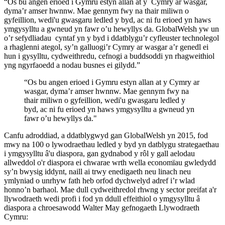
“Os bu angen erioed i Gymru estyn allan at y Cymry ar wasgar,
dyma’r amser hwnnw. Mae gennym fwy na thair miliwn o
gyfeillion, wedi'u gwasgaru ledled y byd, ac ni fu erioed yn haws
ymgysylltu a gwneud yn fawr o’u hewyllys da. GlobalWelsh yw un
o’r sefydliadau cyntaf yn y byd i ddatblygu’r cyfleuster technolegol
a rhaglenni ategol, sy’n galluogi’r Cymry ar wasgar a’r genedl ei
hun i gysylltu, cydweithredu, cefnogi a buddsoddi yn rhagweithiol
yng ngyrfaoedd a nodau busnes ei gilydd.”
“Os bu angen erioed i Gymru estyn allan at y Cymry ar
wasgar, dyma’r amser hwnnw. Mae gennym fwy na
thair miliwn o gyfeillion, wedi'u gwasgaru ledled y
byd, ac ni fu erioed yn haws ymgysylltu a gwneud yn
fawr o’u hewyllys da."
Canfu adroddiad, a ddatblygwyd gan GlobalWelsh yn 2015, fod
mwy na 100 o lywodraethau ledled y byd yn datblygu strategaethau
i ymgysylltu â'u diaspora, gan gydnabod y rôl y gall aelodau
allweddol o'r diaspora ei chwarae wrth wella economïau gwledydd
sy’n bwysig iddynt, naill ai trwy enedigaeth neu linach neu
ymlyniad o unrhyw fath heb orfod dychwelyd adref i’r wlad
honno’n barhaol. Mae dull cydweithredol rhwng y sector preifat a'r
llywodraeth wedi profi i fod yn ddull effeithiol o ymgysylltu â
diaspora a chroesawodd Walter May gefnogaeth Llywodraeth
Cymru: