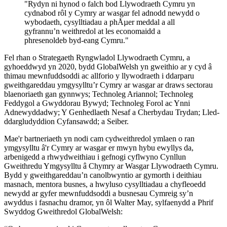
"Rydyn ni hynod o falch bod Llywodraeth Cymru yn
cydnabod rôl y Cymry ar wasgar fel adnodd newydd o
wybodaeth, cysylltiadau a phÅµer meddal a all
gyfrannu’n weithredol at les economaidd a
phresenoldeb byd-eang Cymru."
Fel rhan o Strategaeth Ryngwladol Llywodraeth Cymru, a
gyhoeddwyd yn 2020, bydd GlobalWelsh yn gweithio ar y cyd â
thimau mewnfuddsoddi ac allforio y llywodraeth i ddarparu
gweithgareddau ymgysylltu’r Cymry ar wasgar ar draws sectorau
blaenoriaeth gan gynnwys; Technoleg Ariannol; Technoleg
Feddygol a Gwyddorau Bywyd; Technoleg Forol ac Ynni
Adnewyddadwy; Y Genhedlaeth Nesaf a Cherbydau Trydan; Lled-
ddargludyddion Cyfansawdd; a Seiber.
Mae'r bartneriaeth yn nodi cam cydweithredol ymlaen o ran
ymgysylltu â'r Cymry ar wasgar er mwyn hybu ewyllys da,
arbenigedd a rhwydweithiau i gefnogi cyflwyno Cynllun
Gweithredu Ymgysylltu â Chymry ar Wasgar Llywodraeth Cymru.
Bydd y gweithgareddau’n canolbwyntio ar gymorth i deithiau
masnach, mentora busnes, a hwyluso cysylltiadau a chyfleoedd
newydd ar gyfer mewnfuddsoddi a busnesau Cymreig sy’n
awyddus i fasnachu dramor, yn ôl Walter May, sylfaenydd a Phrif
Swyddog Gweithredol GlobalWelsh: